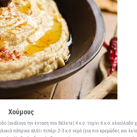
Χούμους
δο (ανάλογα την ένταση που θέλετε) 4 κ.σ. ταχίνι 6 κ.σ. ελαιόλαδο 
γλυκιά πάπρικα αλάτι πιπέρι 2-3 κ.σ νερό (για πιο κρεμώδες και λεί