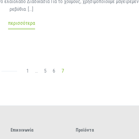
γο ελαιόλαδο Διαδικασία Για το χούμους, χρησιμοποιούμε μαγειρεμέ
ρεβύθια. […]
περισσότερα
1
…
5
6
7
Επικοινωνία
Προϊόντα