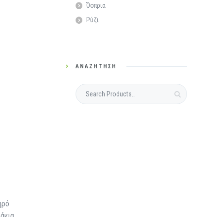
Όσπρια
Ρύζι
ΑΝΑΖΉΤΗΣΗ
ηρό
ράκια