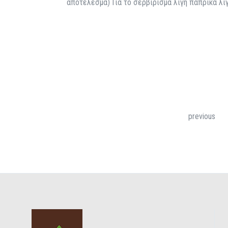
αποτέλεσμα) Για το σερβίρισμα λίγη πάπρικα λί
previous