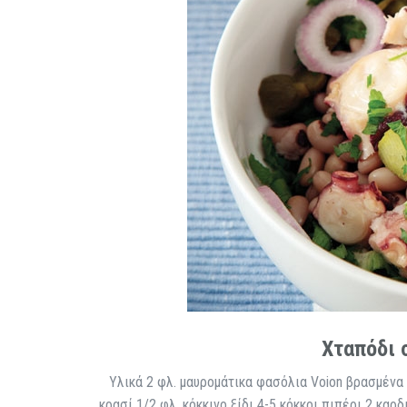
Χταπόδι 
Υλικά 2 φλ. μαυρομάτικα φασόλια Voion βρασμένα 
κρασί 1/2 φλ. κόκκινο ξίδι 4-5 κόκκοι πιπέρι 2 καρ