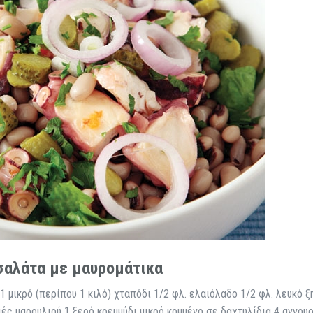
σαλάτα με μαυρομάτικα
1 μικρό (περίπου 1 κιλό) χταπόδι 1/2 φλ. ελαιόλαδο 1/2 φλ. λευκό ξ
διές μαρουλιού 1 ξερό κρεμμύδι μικρό κομμένο σε δαχτυλίδια 4 αγγου