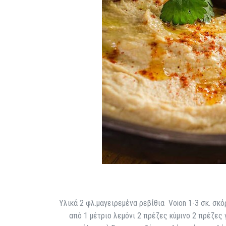
Υλικά 2 φλ.μαγειρεμένα ρεβίθια Voion 1-3 σκ. σκόρ
από 1 μέτριο λεμόνι 2 πρέζες κύμινο 2 πρέζες 