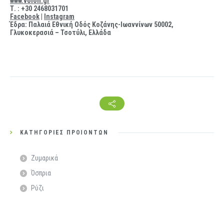
www.voion.gr
Τ. : +30 2468031701
Facebook
|
Instagram
Έδρα: Παλαιά Εθνική Οδός Κοζάνης-Ιωαννίνων 50002,
Γλυκοκερασιά – Τσοτύλι, Ελλάδα
ΚΑΤΗΓΟΡΊΕΣ ΠΡΟΪΌΝΤΩΝ
Ζυμαρικά
Όσπρια
Ρύζι