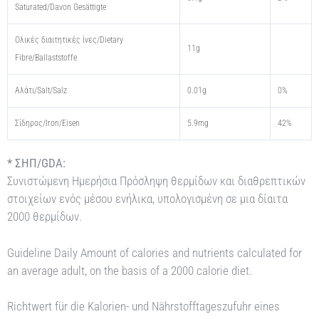
Saturated/Davon Gesättigte
Oλικές διαιτητικές ίνες/Dietary
11g
Fibre/Ballaststoffe
Αλάτι/Salt/Salz
0.01g
0%
Σίδηρος/Iron/Eisen
5.9mg
42%
* ΣΗΠ/GDA:
Συνιστώμενη Ημερήσια Πρόσληψη θερμίδων και διαθρεπτικών
στοιχείων ενός μέσου ενήλικα, υπολογισμένη σε μια δίαιτα
2000 θερμίδων.
Guideline Daily Amount of calories and nutrients calculated for
an average adult, on the basis of a 2000 calorie diet.
Richtwert für die Kalorien- und Nährstofftageszufuhr eines