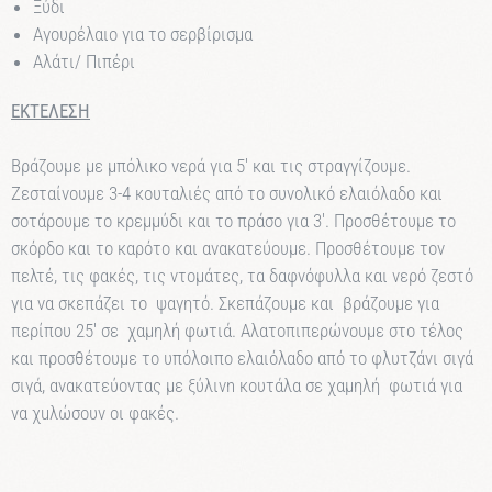
Ξύδι
Αγουρέλαιο για το σερβίρισμα
Αλάτι/ Πιπέρι
ΕΚΤΕΛΕΣΗ
Βράζουμε με μπόλικο νερά για 5′ και τις στραγγίζουμε.
Ζεσταίνουμε
3-4 κουταλιές από το συνολικό ελαιόλαδο και
σοτάρουμε το
κρεμμύδι και το πράσο για 3′. Προσθέτουμε το
σκόρδο και το καρότο και ανακατεύουμε. Προσθέτουμε τον
πελτέ, τις φακές, τις ντομάτες, τα δαφνόφυλλα και νερό ζεστό
για να σκεπάζει το
ψαγητό. Σκεπάζουμε και β
ράζουμε για
περίπου 25′ σε
χαμηλή φωτιά. Αλατοπιπερώvουμε στο τέλος
και προσθέτουμε το υπόλοιπο ελαιόλαδο από το φλυτζάvι σιγά
σιγά, ανακατεύοντας με ξύλινn κουτάλα σε χαμηλή
φωτιά για
να χuλώσουν οι φακές.