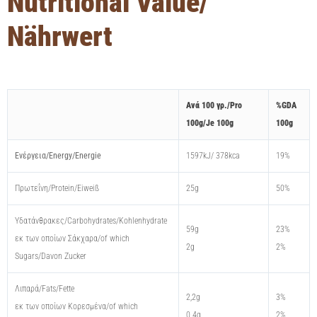
Νutritional Value/
Nährwert
Aνά 100 γρ./Pro
%GDA
100g/Je 100g
100g
Ενέργεια/Energy/Energie
1597kJ/ 378kca
19%
Πρωτεΐνη/Protein/Eiweiß
25g
50%
Υδατάνθρακες/Carbohydrates/Kohlenhydrate
59g
23%
εκ των οποίων Σάκχαρα/of which
2g
2%
Sugars/Davon Zucker
Λιπαρά/Fats/Fette
2,2g
3%
εκ των οποίων Kορεσμένα/of which
0.4g
2%