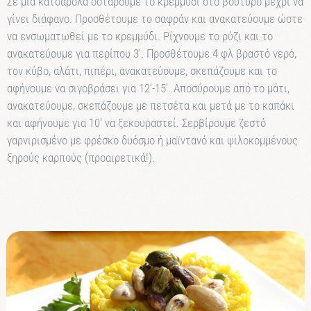
Σε μια κατσαρόλα σοτάρουμε το κρεμμύδι στο βούτυρο μέχρι να
γίνει διάφανο. Προσθέτουμε το σαφράν
και ανακατεύουμε ώστε
να ενσωματωθεί με το κρεμμύδι. Ρίχνουμε το ρύζι και το
ανακατεύουμε για περίπου 3′. Προσθέτουμε 4 φλ βραστό νερό,
τον κύβο, αλάτι, πιπέρι,
ανακατεύουμε, σκεπάζουμε και το
αφήνουμε να σιγοβράσει για 12′-15′. Αποσύρουμε από το μάτι,
ανακατεύουμε,
σκεπάζουμε με πετσέτα και μετά με το καπάκι
και αφήνουμε για 10′ να ξεκουραστεί. Σερβίρουμε ζεστό
γαρνιρισμένο
με φρέσκο δυόσμο ή μαϊντανό και ψιλοκομμένους
ξηρούς καρπούς (προαιρετικά!).