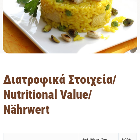
Διατροφικά Στοιχεία/
Νutritional Value/
Nährwert
Aνά 100 γρ./Pro
%GDA