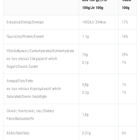
100g/Je 100g
100g
Ενέργεια/Energy/Energie
1452kJ/ 334kca
17%
Πρωτεΐνη/Protein/Eiweiß
7.1g
14%
Υδατάνθρακες/Carbohydrates/Kohlenhydrate
75g
29%
εκ των οποίων Σάκχαρα/of which
0,1g
1%
Sugars/Davon Zucker
Λιπαρά/Fats/Fette
0,8g
1%
εκ των οποίων Kορεσμένα/of which
0.2g
1%
Saturated/Davon Gesättigte
Oλικές διαιτητικές ίνες/Dietary
1,4g
Fibre/Ballaststoffe
Αλάτι/Salt/Salz
0.01g
0%