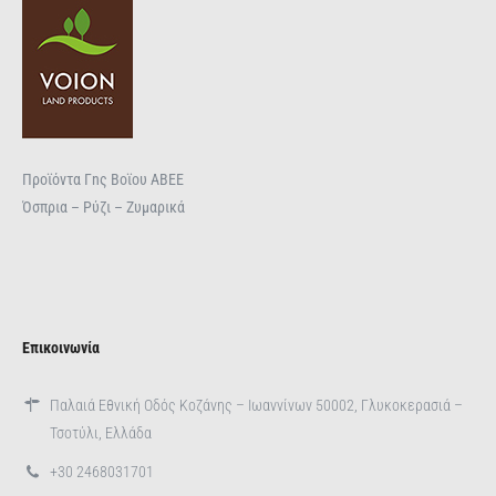
Προϊόντα Γnς Βοϊου ΑΒΕΕ
Όσπρια – Ρύζι – Ζυμαρικά
Επικοινωνία
Παλαιά Εθνική Οδός Κοζάνης – Ιωαννίνων 50002, Γλυκοκερασιά –
Τσοτύλι, Ελλάδα
+30 2468031701