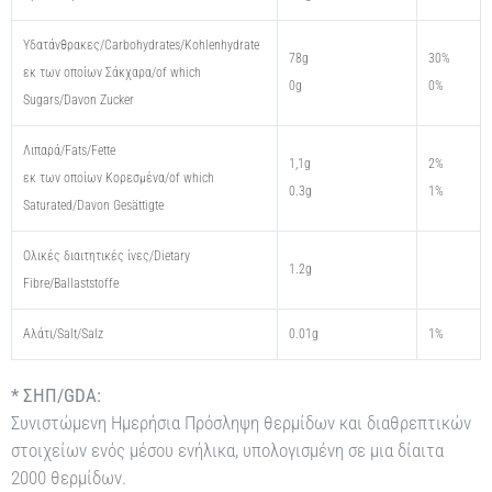
Υδατάνθρακες/Carbohydrates/Kohlenhydrate
78g
30%
εκ των οποίων Σάκχαρα/of which
0g
0%
Sugars/Davon Zucker
Λιπαρά/Fats/Fette
1,1g
2%
εκ των οποίων Kορεσμένα/of which
0.3g
1%
Saturated/Davon Gesättigte
Oλικές διαιτητικές ίνες/Dietary
1.2g
Fibre/Ballaststoffe
Αλάτι/Salt/Salz
0.01g
1%
* ΣΗΠ/GDA:
Συνιστώμενη Ημερήσια Πρόσληψη θερμίδων και διαθρεπτικών
στοιχείων ενός μέσου ενήλικα, υπολογισμένη σε μια δίαιτα
2000 θερμίδων.