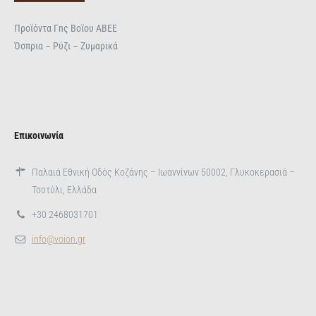
Προϊόντα Γnς Βοϊου ΑΒΕΕ
Όσπρια – Ρύζι – Ζυμαρικά
Επικοινωνία
Παλαιά Εθνική Οδός Κοζάνης – Ιωαννίνων 50002, Γλυκοκερασιά –
Τσοτύλι, Ελλάδα
+30 2468031701
info@voion.gr