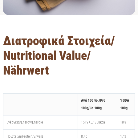
Διατροφικά Στοιχεία/
Νutritional Value/
Nährwert
Aνά 100 γρ./Pro
%GDA
100g/Je 100g
100g
Ενέργεια/Energy/Energie
1519KJ/ 358kca
18%
Πρωτεΐνη/Protein/Eiweiß
8.4g
17%