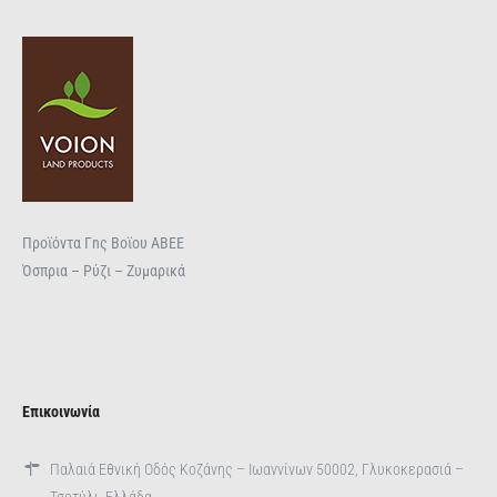
Προϊόντα Γnς Βοϊου ΑΒΕΕ
Όσπρια – Ρύζι – Ζυμαρικά
Επικοινωνία
Παλαιά Εθνική Οδός Κοζάνης – Ιωαννίνων 50002, Γλυκοκερασιά –