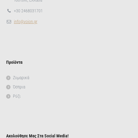
Τσοτύλι, Ελλάδα
+30 2468031701
info@voion.gr
Προϊόντα
Ζυμαρικά
Όσπρια
Ρύζι
Ακολούθησε Μας Στα Social Media!