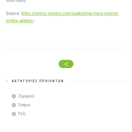
πολύ καλά.
Source:
https://petros-syrigos.com/pagkosmia-mera-osprion-
mythoi-alithies/
ΚΑΤΗΓΟΡΊΕΣ ΠΡΟΪΌΝΤΩΝ
Ζυμαρικά
Όσπρια
Ρύζι