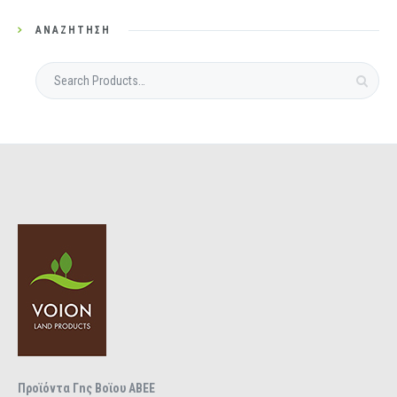
ΑΝΑΖΉΤΗΣΗ
Προϊόντα Γnς Βοϊου ΑΒΕΕ