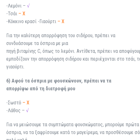
-Λεμόνι –
√
-Τσάι
– X
-Κόκκινο κρασί -Γιαούρτι
– X
Για την καλύτερη απορρόφηση του σιδήρου, πρέπει να
συνδυάσουμε τα όσπρια με μια
πηγή βιταμίνης C, όπως το λεμόνι. Αντίθετα, πρέπει να αποφύγο
εμποδίζουν την απορρόφηση σιδήρου και περιέχονται στο τσάι, το
γιαούρτι.
6) Αφού τα όσπρια με φουσκώνουν, πρέπει να τα
απορρίψω από τη διατροφή μου
-Σωστό
– X
-Λάθος –
√
Για να μειώσουμε τα συμπτώματα φουσκώματος, μπορούμε πρώτα 
όσπρια, να τα ξαφρίσουμε κατά το μαγείρεμα, να προσθέσουμε σό