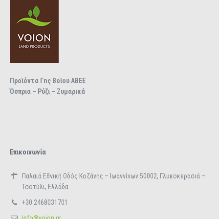
Προϊόντα Γnς Βοϊου ΑΒΕΕ
Όσπρια – Ρύζι – Ζυμαρικά
Επικοινωνία
Παλαιά Εθνική Οδός Κοζάνης – Ιωαννίνων 50002, Γλυκοκερασιά –
Τσοτύλι, Ελλάδα
+30 2468031701
info@voion.gr