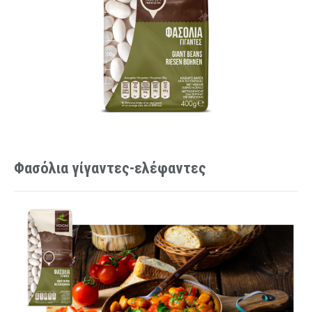
Φασόλια γίγαντες-ελέφαντες