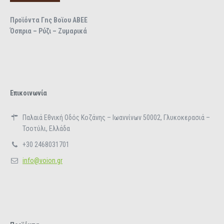
Προϊόντα Γnς Βοϊου ΑΒΕΕ
Όσπρια – Ρύζι – Ζυμαρικά
Επικοινωνία
Παλαιά Εθνική Οδός Κοζάνης – Ιωαννίνων 50002, Γλυκοκερασιά –
Τσοτύλι, Ελλάδα
+30 2468031701
info@voion.gr