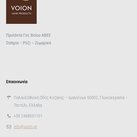
Προϊόντα Γnς Βοϊου ΑΒΕΕ
Όσπρια – Ρύζι – Ζυμαρικά
Επικοινωνία
Παλαιά Εθνική Οδός Κοζάνης – Ιωαννίνων 50002, Γλυκοκερασιά –
Τσοτύλι, Ελλάδα
+30 2468031701
info@voion.gr