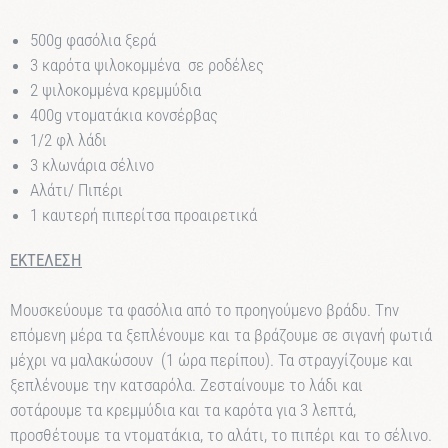
500g φασόλια ξερά
3 καρότα ψιλοκομμένα
σε ροδέλες
2 ψιλοκομμένα κρεμμύδια
400g vτοματάκια κονσέρβας
1/2 φλ λάδι
3 κλωνάρια σέλινο
Αλάτι/ Πιπέρι
1 καυτερή πιπερίτσα προαιρετικά
ΕΚΤΕΛΕΣΗ
Μουσκεύουμε τα φασόλια από το προηγούμεvο βράδυ. Τnv
επόμενη μέρα τα ξεπλένουμε και τα βράζουμε σε σιγανή φωτιά
μέχρι να μαλακώσουν (
1 ώρα περίπου).
Τα στραyyίζουμε και
ξεπλένουμε την κατσαρόλα. Ζεσταίνουμε το λάδι και
σοτάρουμε τα κρεμμύδια και τα καρότα για
3 λεπτά,
προσθέτουμε τα vτοματάκια, το αλάτι, το πιπέρι και το σέλινο.