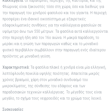
Καλλιέργεια:
Οι παραλίμνιες περιοχές της Καστοριάς και της
Φλώρινας είναι ξακουστές τόσο στη χώρα, όσο και διεθνώς για
την παραγωγή του χονδρού φασολιού και του γίγαντα. Η περιοχή
προσφέρει ένα ιδανικό οικοσύστημα με εξαιρετικές
εδαφοκλιματικές συνθήκες για την καλλιέργεια φασολιών σε
υψόμετρο άνω των 550 μέτρων. Τα φασόλια αυτά καλλιεργούνται
στην περιοχή ήδη από τον 16ο αιώνα. Η μακρά παράδοση, το
μεράκι και η γνώση των παραγωγών καθώς και το μοναδικό
φυσικό περιβάλλον συμβάλλουν στην παραγωγή ενός ιδιαίτερου
προϊόντος με μοναδική γεύση.
Χαρακτηριστικά:
Τα φασόλια πλακέ ή χονδρά είναι μία ελληνική,
λεπτόφλουδη ποικιλία υψηλής ποιότητας. Απαιτείται μικρός
χρόνος βρασμού, χάρη στον μοναδικό συνδυασμό του
μικροκλίματος, της σύνθεσης του εδάφους και των
παραδοσιακών τεχνικών καλλιέργειας. Το μέγεθός τους είναι
μεγάλο, το σχήμα τους νεφροειδές και το χρώμα τους λευκό.
Συσκευασίες