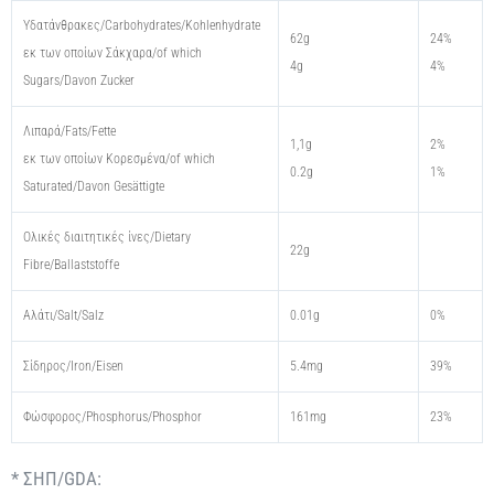
Υδατάνθρακες/Carbohydrates/Kohlenhydrate
62g
24%
εκ των οποίων Σάκχαρα/of which
4g
4%
Sugars/Davon Zucker
Λιπαρά/Fats/Fette
1,1g
2%
εκ των οποίων Kορεσμένα/of which
0.2g
1%
Saturated/Davon Gesättigte
Oλικές διαιτητικές ίνες/Dietary
22g
Fibre/Ballaststoffe
Αλάτι/Salt/Salz
0.01g
0%
Σίδηρος/Iron/Eisen
5.4mg
39%
Φώσφορος/Phosphorus/Phosphor
161mg
23%
* ΣΗΠ/GDA: