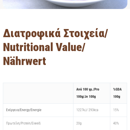
Διατροφικά Στοιχεία/
Νutritional Value/
Nährwert
Aνά 100 γρ./Pro
%GDA
100g/Je 100g
100g
Ενέργεια/Energy/Energie
1227kJ/ 293kca
15%
Πρωτεΐνη/Protein/Eiweiß
20g
40%