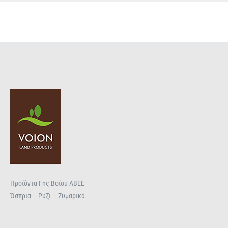
Προϊόντα Γnς Βοϊου ΑΒΕΕ
Όσπρια – Ρύζι – Ζυμαρικά